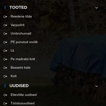
TOOTED
Reedene tõde
Varjuvõrk
Umbrohumatt
PE punutud voolik
Lk
Pe madratsi kott
Basseini kate
Kott
UUDISED
Ettevõtte uudised
Tööstusuudised