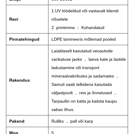
1.UV töödeldud või vastavalt kliendi
Ravi
nõuetele
2. printimine ： Kohandatud
Pinnatehingud
LDPE lamineeris mõlemad pooled
Laialdaselt kasutatud veoautode
varikatuse jaoks ， laeva kate ja lastide
ladustamine või transport
mineraalvabrikutes ja sadamates ，
Rakendus
Samuti saab telkidena kasutada
väljastpoolt ， reis ja õnnetused ，
Tarpauliin on katta ja kaitsta kaupu
vabas õhus.
Pakend
Rulliks ， pall või karp
Moq
5.