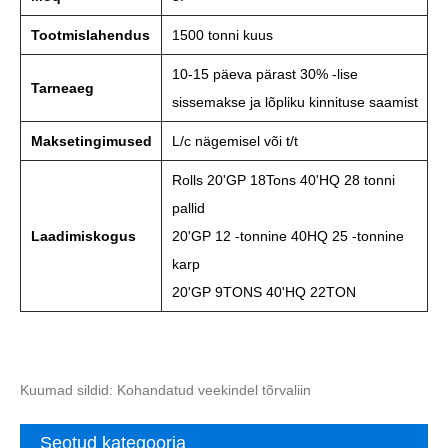
Tootmislahendus
1500 tonni kuus
10-15 päeva pärast 30% -lise
Tarneaeg
sissemakse ja lõpliku kinnituse saamist
Maksetingimused
L/c nägemisel või t/t
Rolls 20'GP 18Tons 40'HQ 28 tonni
pallid
Laadimiskogus
20'GP 12 -tonnine 40HQ 25 -tonnine
karp
20'GP 9TONS 40'HQ 22TON
Kuumad sildid: Kohandatud veekindel tõrvaliin
Seotud kategooria