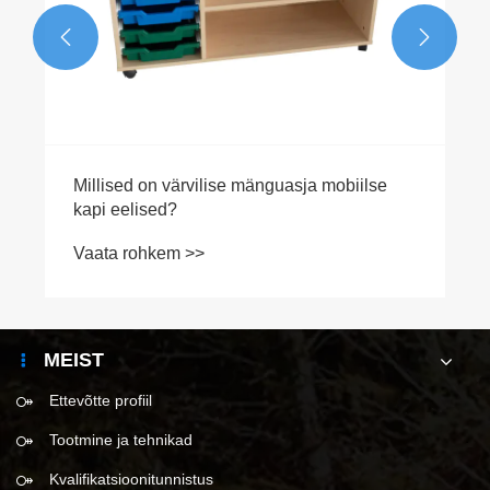


Millised on värvilise mänguasja mobiilse
kapi eelised?
Vaata rohkem >>
MEIST
Ettevõtte profiil
Tootmine ja tehnikad
Kvalifikatsioonitunnistus