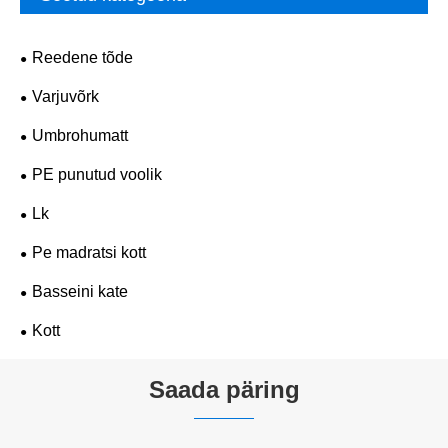
Reedene tõde
Varjuvõrk
Umbrohumatt
PE punutud voolik
Lk
Pe madratsi kott
Basseini kate
Kott
Saada päring