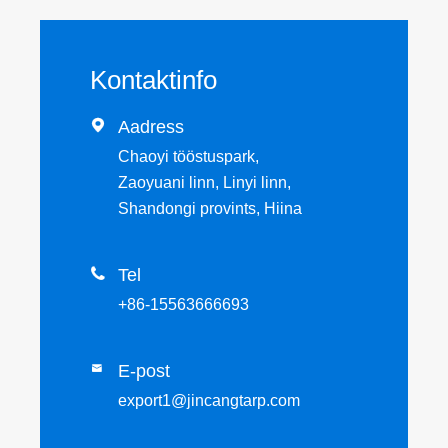
Kontaktinfo

Aadress
Chaoyi tööstuspark,
Zaoyuani linn, Linyi linn,
Shandongi provints, Hiina

Tel
+86-15563666693
E-post

export1@jincangtarp.com