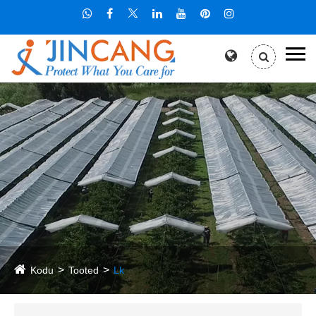
Kodu
Tooted
Lk