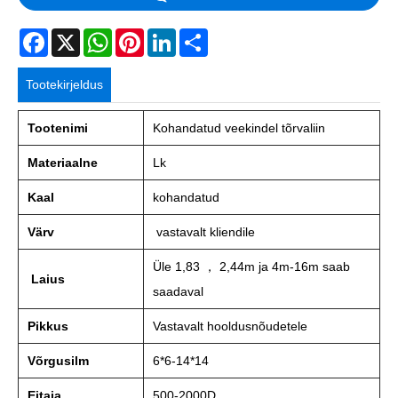
Facebook
X
WhatsApp
Pinterest
LinkedIn
Share
Tootekirjeldus
Tootenimi
Kohandatud veekindel tõrvaliin
Materiaalne
Lk
Kaal
kohandatud
Värv
vastavalt kliendile
Üle 1,83 ， 2,44m ja 4m-16m saab
Laius
saadaval
Pikkus
Vastavalt hooldusnõudetele
Võrgusilm
6*6-14*14
Eitaja
500-2000D