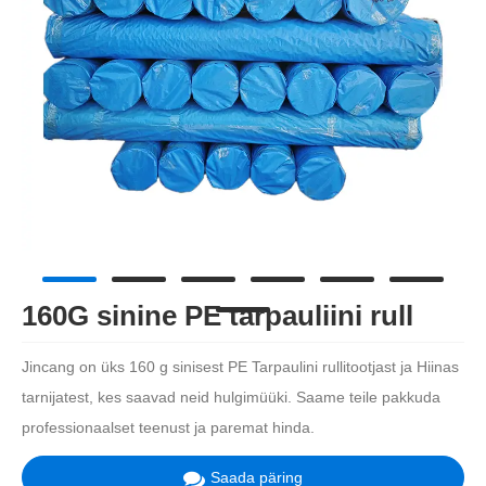
160G sinine PE tarpauliini rull
Jincang on üks 160 g sinisest PE Tarpaulini rullitootjast ja Hiinas
tarnijatest, kes saavad neid hulgimüüki. Saame teile pakkuda
professionaalset teenust ja paremat hinda.
Saada päring