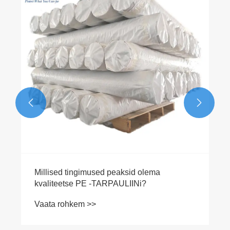
tarpauliine?
Vaata rohkem >>

