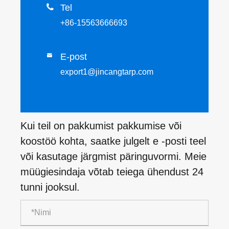

Tel
+86-15563666693
E-post

export1@jincangtarp.com
Kui teil on pakkumist pakkumise või
koostöö kohta, saatke julgelt e -posti teel
või kasutage järgmist päringuvormi. Meie
müügiesindaja võtab teiega ühendust 24
tunni jooksul.