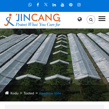
Kodu
Tooted
Reedene tõde