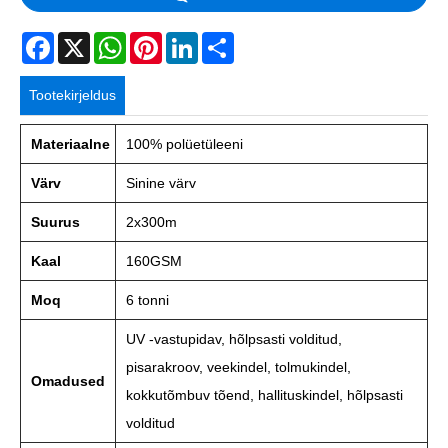
Facebook
X
WhatsApp
Pinterest
LinkedIn
Share
Tootekirjeldus
Materiaalne
100% polüetüleeni
Värv
Sinine värv
Suurus
2x300m
Kaal
160GSM
Moq
6 tonni
UV -vastupidav, hõlpsasti volditud,
pisarakroov, veekindel, tolmukindel,
Omadused
kokkutõmbuv tõend, hallituskindel, hõlpsasti
volditud