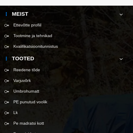
MEIST
Ettevõtte profiil
Tootmine ja tehnikad
Kvalifikatsioonitunnistus
TOOTED
Reedene tõde
Varjuvõrk
Umbrohumatt
PE punutud voolik
Lk
Pe madratsi kott