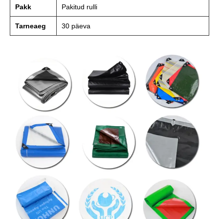
Pakk
Pakitud rulli
Tarneaeg
30 päeva