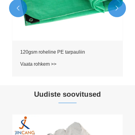


Uudiste soovitused
Millele tuleks pöörata, kui kasutate telkidena