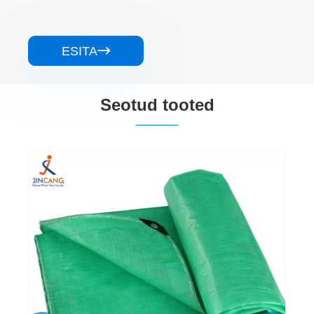
ESITA

Seotud tooted
Must hõbe 240 neitsi PE tarpaulin
Vaata rohkem >>