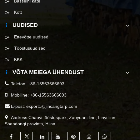
Basseini kate
Kott
UUDISED
Ettevõtte uudised
Tööstusuudised
KKK
VÕTA MEIEGA ÜHENDUST
Telefon:
+86-15563666693
Mobiilne:
+86-15563666693
E-post:
export1@jincangtarp.com
Aadress:Chaoyi tööstuspark, Zaoyuani linn, Linyi linn,
Shandongi provints, Hiina