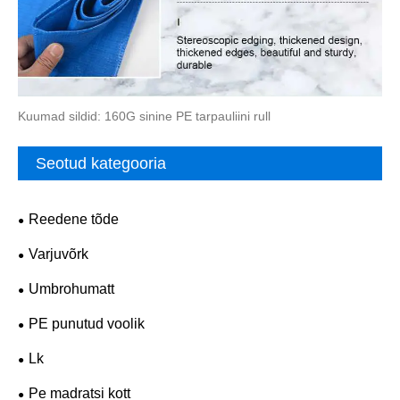
Kuumad sildid: 160G sinine PE tarpauliini rull
Seotud kategooria
Reedene tõde
Varjuvõrk
Umbrohumatt
PE punutud voolik
Lk
Pe madratsi kott